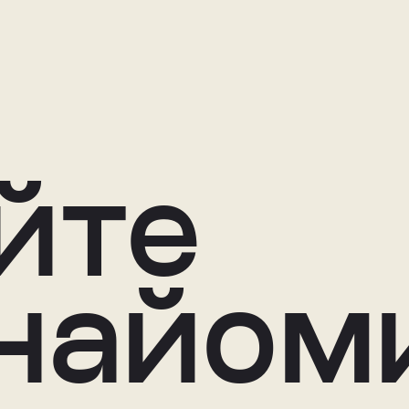
йте
найом