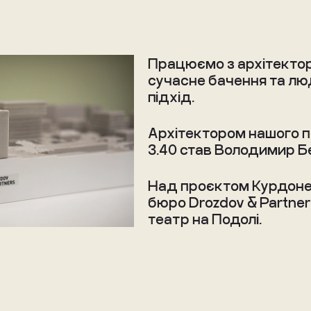
Працюємо з архітектор
сучасне бачення та л
підхід.
Архітектором нашого 
З.40 став Володимир Б
Над проєктом Курдоне
бюро Drozdov & Partner
театр на Подолі.