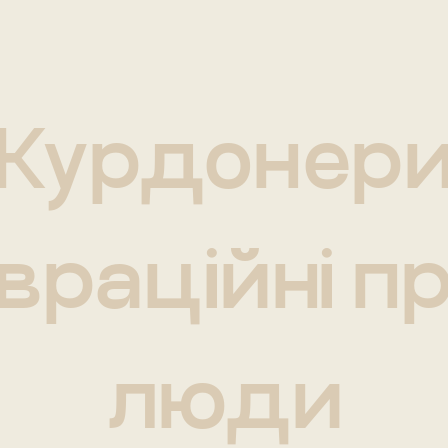
Курдонер
враційні п
люди