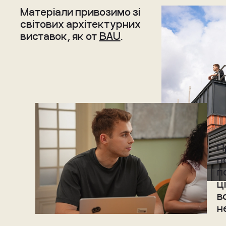
Матеріали привозимо зі 
світових архітектурних 
виставок, як от 
BAU
.
П
п
п
ц
в
н