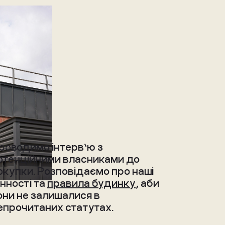
роводимо інтерв’ю з 
отенційними власниками до 
окупки. Розповідаємо про наші 
інності та 
правила будинку
, аби 
они не залишалися в 
епрочитаних статутах.