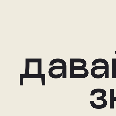
дава
з