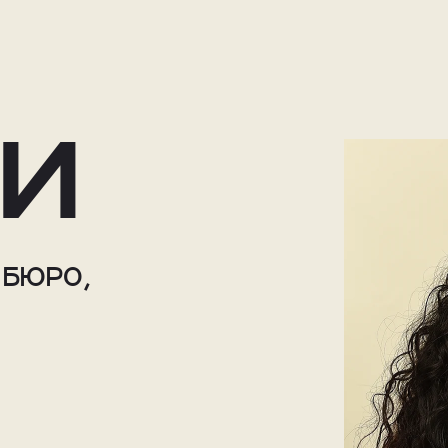
ми
 БЮРО, 