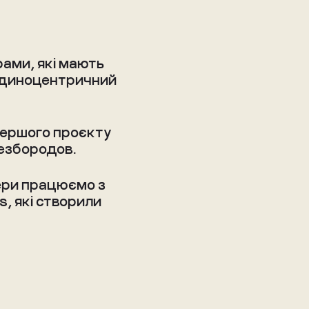
ами, які мають
юдиноцентричний
першого проєкту
езбородов.
ри працюємо з
s, які створили