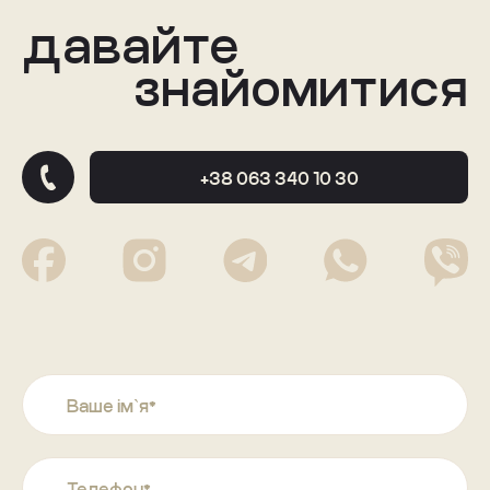
давайте
знайомитися
+38 063 340 10 30