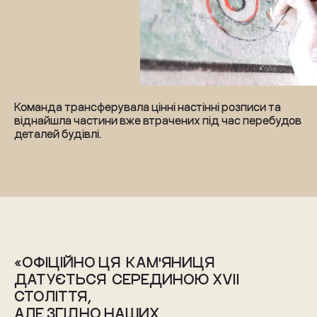
Команда трансферувала цінні настінні розписи та
віднайшла частини вже втрачених під час перебудов
деталей будівлі.
«ОФІЦІЙНО ЦЯ  КАМ'ЯНИЦЯ  
ДАТУЄТЬСЯ  СЕРЕДИНОЮ XVII 
СТОЛІТТЯ, 
АЛЕ ЗГІДНО НАШИХ