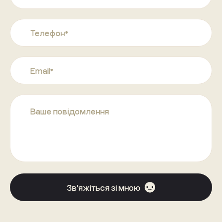
Анастасія Швецова
Володимир Яцків
Максим Чорний
Реставрація деревини
Максим Колесніков
Звіт з технічного стану конструкцій
Василь Кобилинець
Конструкції
Дмитро Єрьоменко 
Цифрова модель будівлі
Звʼяжіться зі мною
Фільм про проєкт
Олена Нефьодова