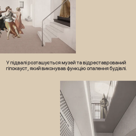
У підвалі розташується музей та відреставрований 
гіпокауст, який виконував функцію опалення будівлі.