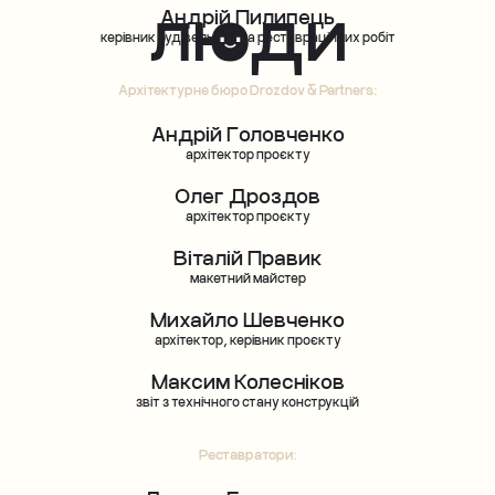
люди
Архітектурне бюро Drozdov & Partners:
Андрій Головченко
архітектор проєкту
Олег Дроздов
архітектор проєкту
Віталій Правик
макетний майстер
Михайло Шевченко
архітектор, керівник проєкту
Максим Колесніков
звіт з технічного стану конструкцій
Реставратори:
Дарина Бондаренко
Христина Кузь