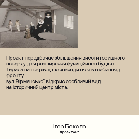
Проєкт передбачає збільшення висоти горищного 
поверху для розширення функційності будівлі. 
Тераса на покрівлі, що знаходиться в глибині від 
фронту 
вул. Вірменської відкриє особливий вид 
Олег Рибчинський
на історичний центр міста.
науковий керівник проєкту реставрації
Ігор Бокало
проєктант
Андрій Пилипець
керівник будівельних та реставраційних робіт