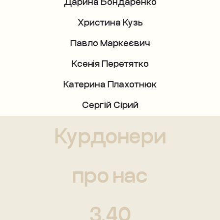
Павло Маркеєвич
Ксенія Перетятко
Катерина Плахотнюк
Сергій Сірий
Ігор Шпильований
KARP restorer:
Курдонери
Любомир Баглей
Іван Бакай
про нас
Наталія Безнос
Галина Бурсіловська
З.40