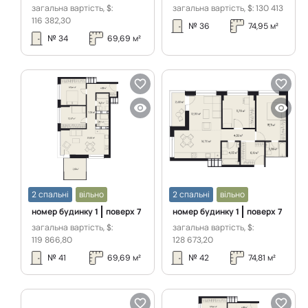
загальна вартість, $:
загальна вартість, $:
130 413
116 382,30
№
36
74,95
м²
№
34
69,69
м²
2 спальні
вільно
2 спальні
вільно
номер будинку
1
поверх
7
номер будинку
1
поверх
7
загальна вартість, $:
загальна вартість, $:
119 866,80
128 673,20
№
41
69,69
м²
№
42
74,81
м²