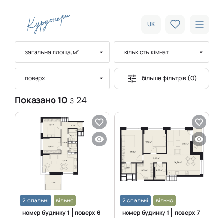
UK
загальна площа, м²
кількість кімнат
більше фільтрів (0)
поверх
Показано 10
з 24
2 спальні
вільно
2 спальні
вільно
номер будинку
1
поверх
6
номер будинку
1
поверх
7